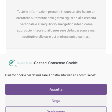
Tutte le informazioni presenti in questo sito hanno un
carattere puramente divulgativo riguardo alla crescita
personale e al riequilibrio energetico inteso come
approccio integrato al benessere della persona e mai
sostitutivo alle cure dei professionisti sanitari.
Gestisci Consenso Cookie
347 1514953
Usiamo cookie per ottimizzare il nostro sito web ed i nostri servizi.
gianna@giannatessaro.it
Accetta
Copyright © 2026 Gianna Tessaro
Nega
Cookie Policy (UE)
Privacy Policy
Contattami
Preferenze