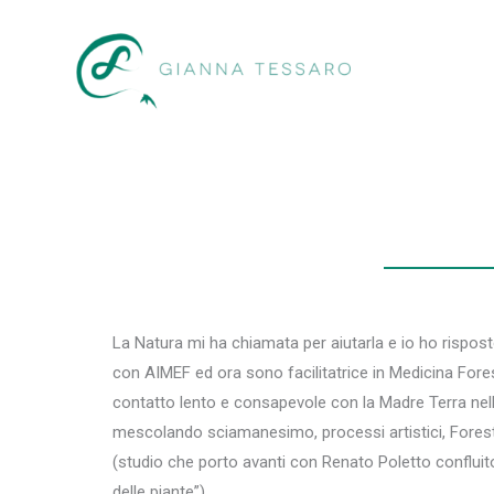
Vai
al
contenuto
La Natura mi ha chiamata per aiutarla e io ho rispost
con AIMEF ed ora sono facilitatrice in Medicina Forest
contatto lento e consapevole con la Madre Terra nell
mescolando sciamanesimo, processi artistici, Forest
(studio che porto avanti con Renato Poletto confluito 
delle piante”).