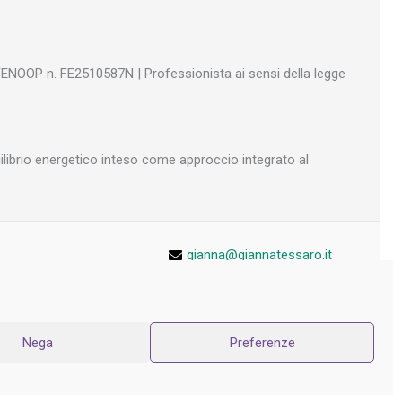
FENOOP n. FE2510587N | Professionista ai sensi della legge
uilibrio energetico inteso come approccio integrato al
gianna@giannatessaro.it
Cookie Policy (UE)
Privacy Policy
Nega
Preferenze