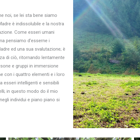
e noi, se lei sta bene siamo
adre è indissolubile e la nostra
elazione. Come esseri umani
 ma pensiamo d’esserne i
Madre ed una sua svalutazione; è
a di ciò, ritornando lentamente
rsone e gruppi in immersione
ne con i quattro elementi e i loro
 esseri intelligenti e sensibili
lli; in questo modo do il mio
gli individui e piano piano si