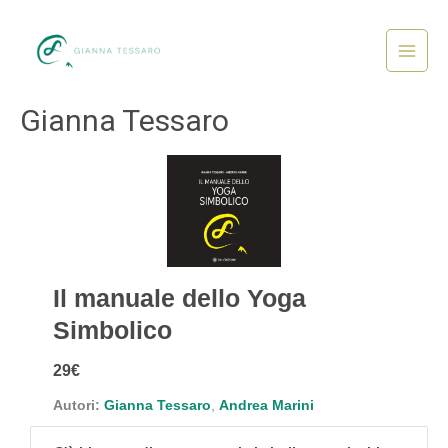
Vai
al
contenuto
Main
Menu
Gianna Tessaro
Il manuale dello Yoga
Simbolico
29€
Autori:
Gianna Tessaro
,
Andrea Marini