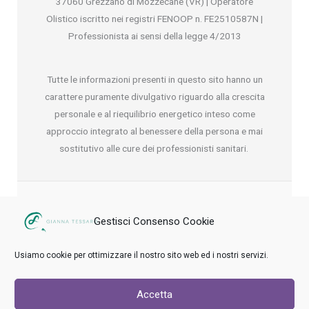
37060 Grezzano di Mozzecane (VR) | Operatore
Olistico iscritto nei registri FENOOP n. FE2510587N |
Professionista ai sensi della legge 4/2013
Tutte le informazioni presenti in questo sito hanno un
carattere puramente divulgativo riguardo alla crescita
personale e al riequilibrio energetico inteso come
approccio integrato al benessere della persona e mai
sostitutivo alle cure dei professionisti sanitari.
Gestisci Consenso Cookie
347 1514953
Usiamo cookie per ottimizzare il nostro sito web ed i nostri servizi.
gianna@giannatessaro.it
Accetta
Copyright © 2026 Gianna Tessaro